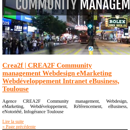
Crea2f | CREA2F Community
management Webdesign eMarketing
Webdévelop­pe­ment Intranet eBusiness,
Toulouse
Agence CREA2F Community management, Webdesign,
eMarketing, Webdéveloppement, Référencement, eBusiness,
eNotoriété, Infogérance Toulouse
Lire la suite
« Page précédente