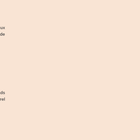
eux
 de
ads
rel