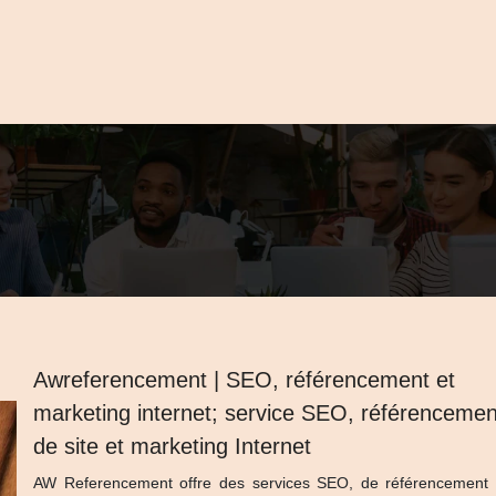
Aw­referen­ce­ment | SEO, référen­ce­ment et
marketing internet; service SEO, référen­ce­men
de site et marketing Internet
AW Referencement offre des services SEO, de référencement