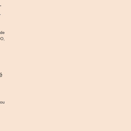
­
­
 de
OO,
é
u
 ou