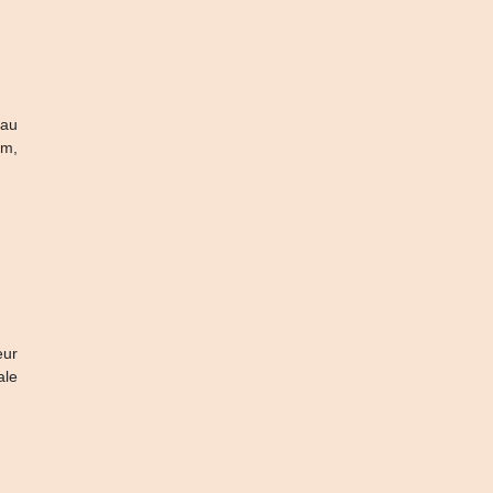
 au
om,
eur
ale